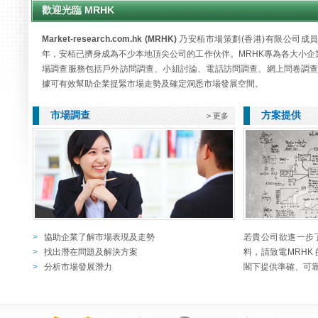
歡迎光臨 MRHK
Market-research.com.hk (MRHK)
乃安栢市場策劃(香港)有限公司成員
年，安栢已擠身成為不少本地頂尖公司的工作伙伴。MRHK專為各大小企
場調查服務包括戶外訪問調查、小組討論、電話訪問調查、網上問卷調查等
據可有效幫助企業捉緊市場走勢及確定洞悉市場發展空間。
市場調查
方案提供
> 更多
>
協助企業了解市場表現及走勢
若貴公司欲進一步了
>
找出潛在問題及解決方案
料，請致電MRHK
>
分析市場發展潛力
閣下提供準確、可